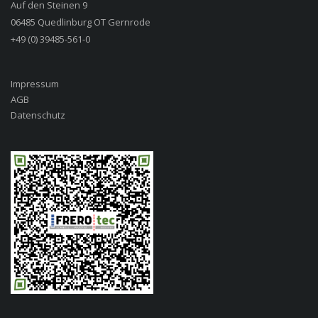
Auf den Steinen 9
06485 Quedlinburg OT Gernrode
+49 (0) 39485-561-0
Impressum
AGB
Datenschutz