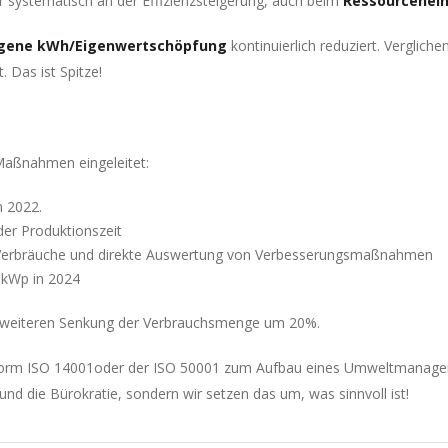
systematisch an der Effizienzsteigerung, auch beim
Ressourcenein
ogene kWh/Eigenwertschöpfung
kontinuierlich reduziert. Verglich
. Das ist Spitze!
Maßnahmen eingeleitet:
n 2022.
der Produktionszeit
h-Verbräuche und direkte Auswertung von Verbesserungsmaßnahmen
1 kWp in 2024
ner weiteren Senkung der Verbrauchsmenge um 20%.
ntnorm ISO 14001oder der ISO 50001 zum Aufbau eines Umweltmanag
nd die Bürokratie, sondern wir setzen das um, was sinnvoll ist!