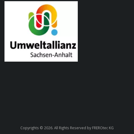
Copyrights © 2026. All Rights Reserved by FREROtec KG