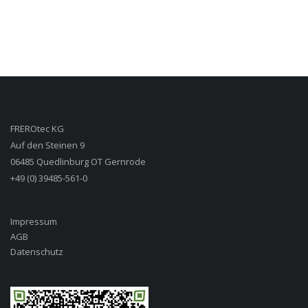
FREROtec KG
Auf den Steinen 9
06485 Quedlinburg OT Gernrode
+49 (0) 39485-561-0
Impressum
AGB
Datenschutz