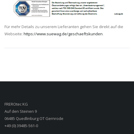
Für mehr Details zu unserem Lieferanten gehen Sie direkt auf die
Webseite:
https://www.suewag.de/geschaeftskunden
.
FREROtec KG
Auf den Steinen 9
06485 Quedlinburg OT Gernrode
+49 (0) 39485-561-0