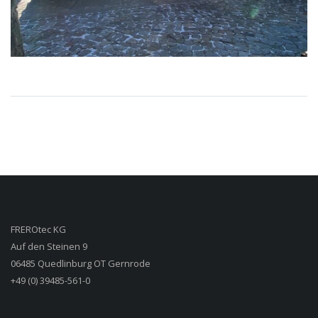
FREROtec KG
Auf den Steinen 9
06485 Quedlinburg OT Gernrode
+49 (0) 39485-561-0