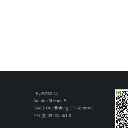
FREROtec KG
Auf den Steinen 9
06485 Quedlinburg OT Gernrode
+49 (0) 39485-561-0